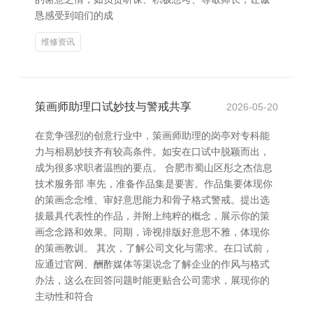
恳感受到咱们的成
维修资讯
策画师助理口试妙技与警戒共享
2026-05-20
在竞争强烈的创意行业中，策画师助理的岗亭对专科能
力与相易妙技齐有较高条件。如安在口试中脱颖而出，
成为很多求职者温煦的要点。 合肥市蜀山区彤之杰信息
技术服务部 率先，准备作品集是要害。作品集要体现你
的策画念念维、审好意思能力和骨子格式警戒。提出选
拔最具代表性的作品，并附上纯粹的概念，展示你的策
画念念路和效果。同期，谛视排版好意思不雅，体现你
的策画教训。 其次，了解公司文化与需求。在口试前，
应通过官网、酬酢媒体等渠说念了解企业的作风与格式
办法，这么在回答问题时能更贴合公司需求，展现你的
主动性和符合