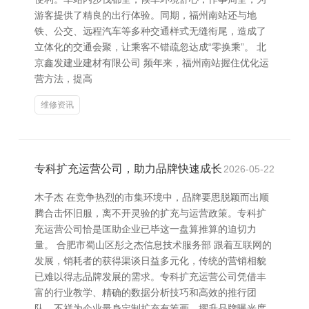
游客提供了精良的出行体验。同期，福州南站还与地
铁、公交、远程汽车等多种交通样式无缝衔尾，造成了
立体化的交通会聚，让乘客不错疏忽达成“零换乘”。 北
京鑫发建业建材有限公司 频年来，福州南站握住优化运
营方法，提高
维修资讯
专科扩充运营公司，助力品牌快速成长
2026-05-22
木子杰 在竞争热烈的市集环境中，品牌要思脱颖而出顺
腾合击怀旧服，离不开灵验的扩充与运营政策。专科扩
充运营公司恰是匡助企业已毕这一盘算推算的迫切力
量。 合肥市蜀山区彤之杰信息技术服务部 跟着互联网的
发展，销耗者的获得渠谈日益多元化，传统的营销相貌
已难以得志品牌发展的需求。专科扩充运营公司凭借丰
富的行业教学、精确的数据分析技巧和高效的推行团
队，不祥为企业量身定制扩充有筹画，擢升品牌曝光度