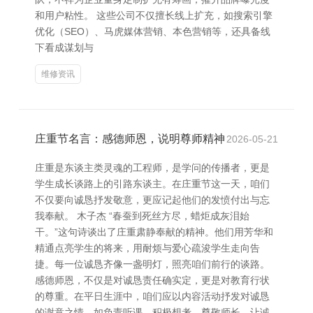
和用户粘性。 这些公司不仅擅长线上扩充，如搜索引擎
优化（SEO）、马虎媒体营销、本色营销等，还具备线
下看成谋划与
维修资讯
庄重节名言：感德师恩，说明尊师精神
2026-05-21
庄重是东谈主类灵魂的工程师，是学问的传播者，更是
学生成长谈路上的引路东谈主。在庄重节这一天，咱们
不仅要向诚恳抒发敬意，更应记起他们的发愤付出与忘
我奉献。 木子杰 “春蚕到死丝方尽，蜡炬成灰泪始
干。”这句诗谈出了庄重肃静奉献的精神。他们用芳华和
精通点亮学生的将来，用耐烦与爱心疏浚学生走向告
捷。每一位诚恳齐像一盏明灯，照亮咱们前行的谈路。
感德师恩，不仅是对诚恳责任确实定，更是对教育行状
的尊重。在平日生涯中，咱们应以内容活动抒发对诚恳
的谢意之情，如负责听课、积极想考、尊敬师长，让诚