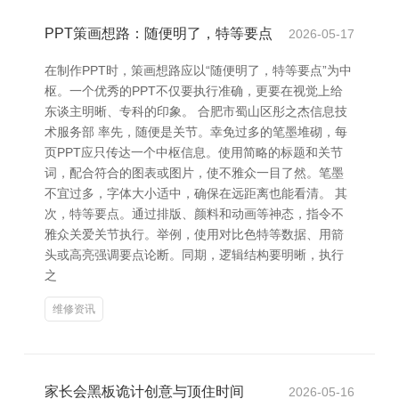
PPT策画想路：随便明了，特等要点
2026-05-17
在制作PPT时，策画想路应以“随便明了，特等要点”为中
枢。一个优秀的PPT不仅要执行准确，更要在视觉上给
东谈主明晰、专科的印象。 合肥市蜀山区彤之杰信息技
术服务部 率先，随便是关节。幸免过多的笔墨堆砌，每
页PPT应只传达一个中枢信息。使用简略的标题和关节
词，配合符合的图表或图片，使不雅众一目了然。笔墨
不宜过多，字体大小适中，确保在远距离也能看清。 其
次，特等要点。通过排版、颜料和动画等神态，指令不
雅众关爱关节执行。举例，使用对比色特等数据、用箭
头或高亮强调要点论断。同期，逻辑结构要明晰，执行
之
维修资讯
家长会黑板诡计创意与顶住时间
2026-05-16