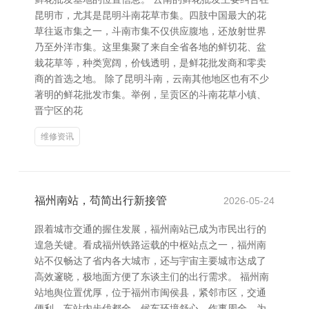
昆明市，尤其是昆明斗南花草市集。四肢中国最大的花
草往返市集之一，斗南市集不仅供应腹地，还放射世界
乃至外洋市集。这里集聚了来自全省各地的鲜切花、盆
栽花草等，种类宽阔，价钱透明，是鲜花批发商和零卖
商的首选之地。 除了昆明斗南，云南其他地区也有不少
著明的鲜花批发市集。举例，呈贡区的斗南花草小镇、
晋宁区的花
维修资讯
福州南站，苟简出行新接管
2026-05-24
跟着城市交通的握住发展，福州南站已成为市民出行的
遑急关键。看成福州铁路运载的中枢站点之一，福州南
站不仅畅达了省内各大城市，还与宇宙主要城市达成了
高效邃晓，极地面方便了东谈主们的出行需求。 福州南
站地舆位置优厚，位于福州市闽侯县，紧邻市区，交通
便利。车站内步伐都全，候车环境舒心，作事周全，为