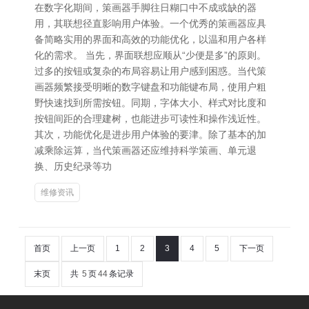
在数字化期间，策画器手脚往日糊口中不成或缺的器
用，其联想径直影响用户体验。一个优秀的策画器应具
备简略实用的界面和高效的功能优化，以温和用户各样
化的需求。 当先，界面联想应顺从“少便是多”的原则。
过多的按钮或复杂的布局容易让用户感到困惑。当代策
画器频繁接受明晰的数字键盘和功能键布局，使用户粗
野快速找到所需按钮。同期，字体大小、样式对比度和
按钮间距的合理建树，也能进步可读性和操作浅近性。
其次，功能优化是进步用户体验的要津。除了基本的加
减乘除运算，当代策画器还应维持科学策画、单元退
换、历史纪录等功
维修资讯
首页
上一页
1
2
3
4
5
下一页
末页
共
5
页
44
条记录