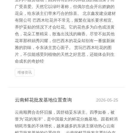
广受喜爱。天然它以绿叶著称，但偶尔也会开出娇娆的
花朵，给东谈主们带来巧合的惊喜。 北京鑫发建业建材
有限公司 巴西木吐花并不常见，频繁在滋长要求相宜、
养护妥贴的情况下才会吐花。它的花色多为白色或淡黄
色，花朵工整精采，散逸出浅浅的幽香。尽管不如其他
花草那样娟秀闪耀，但巴西木的花朵却别有一番簇新娴
雅的韵味，令东谈主赏心面子。 赏玩巴西木吐花的图
片，不仅能感受到植物的天然之好意思，还能体会到生
命成长的奇妙经
维修资讯
云南鲜花批发基地位置查询
2026-05-25
云南顺腾合击怀旧服，因舒稳妥东谈主、四季如春，被
誉为“花的海洋”，是中国最大的鲜花分娩基地。跟着鲜消
销耗市集的不休增长，越来越多的东谈主驱动热心云南
鲜花批发基地的位置信息。 云南的鲜花批发主要纠合在