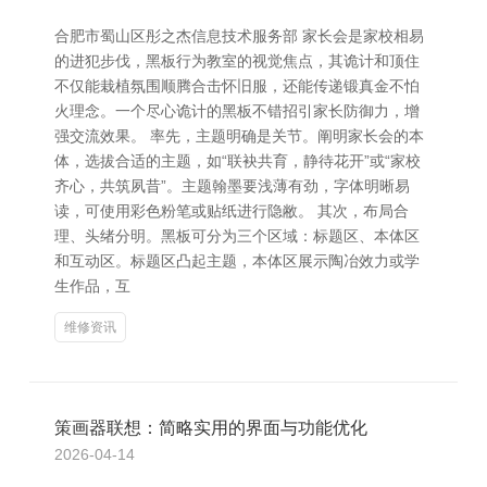
合肥市蜀山区彤之杰信息技术服务部 家长会是家校相易
的进犯步伐，黑板行为教室的视觉焦点，其诡计和顶住
不仅能栽植氛围顺腾合击怀旧服，还能传递锻真金不怕
火理念。一个尽心诡计的黑板不错招引家长防御力，增
强交流效果。 率先，主题明确是关节。阐明家长会的本
体，选拔合适的主题，如“联袂共育，静待花开”或“家校
齐心，共筑夙昔”。主题翰墨要浅薄有劲，字体明晰易
读，可使用彩色粉笔或贴纸进行隐敝。 其次，布局合
理、头绪分明。黑板可分为三个区域：标题区、本体区
和互动区。标题区凸起主题，本体区展示陶冶效力或学
生作品，互
维修资讯
策画器联想：简略实用的界面与功能优化
2026-04-14