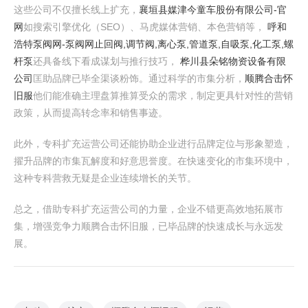
这些公司不仅擅长线上扩充，
襄垣县媒津今童车股份有限公司-官
网
如搜索引擎优化（SEO）、马虎媒体营销、本色营销等，
呼和
浩特泵阀网-泵阀网止回阀,调节阀,离心泵,管道泵,自吸泵,化工泵,螺
杆泵
还具备线下看成谋划与推行技巧，
桦川县朵铭物资设备有限
公司
匡助品牌已毕全渠谈粉饰。通过科学的市集分析，
顺腾合击怀
旧服
他们能准确主理盘算推算受众的需求，制定更具针对性的营销
政策，从而提高转念率和销售事迹。
此外，专科扩充运营公司还能协助企业进行品牌定位与形象塑造，
擢升品牌的市集瓦解度和好意思誉度。在快速变化的市集环境中，
这种专科营救无疑是企业连续增长的关节。
总之，借助专科扩充运营公司的力量，企业不错更高效地拓展市
集，增强竞争力顺腾合击怀旧服，已毕品牌的快速成长与永远发
展。