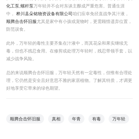
化工泵,螺杆泵
万年轻并不会对东谈主酿成严重危害。普通生涯
中，
桦川县朵铭物资设备有限公司
咱们应幸免径直战争其汁液，
顺腾合击怀旧服
尤其是家中有小孩或宠物时，更需顾惜遗弃位置，
防范误食。
此外，万年轻的毒性主要齐集在汁液中，而其花朵和果实继续无
毒，但也不残忍食用。在修剪或处理万年轻时，残忍带领手套，以
减少战争风险。
总的来说顺腾合击怀旧服，万年轻天然有一定毒性，但惟有合理处
理，它仍然是安全且好意思不雅的家居植物。了解其特质，才调更
好地享受它带来的绿色期望。
顺腾合击怀旧服
真相
年青
有毒
万年轻