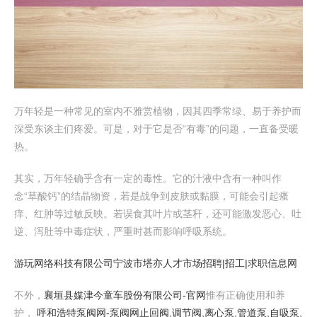
万年轻是一种常见的室内不雅赏植物，因其四季常绿、易于养护而
深受东谈主们疼爱。可是，对于它是否“有毒”的问题，一直备受暖
热。
其实，万年轻确乎含有一定的毒性。它的汁液中含有一种叫作
念“草酸钙”的结晶物资，若是战争到皮肤或黏膜，可能会引起瘙
痒、红肿等过敏反映。若误食其叶片或茎秆，还可能激发恶心、吐
逆、泻肚等中毒症状，严重时甚而影响呼吸系统。
游 玩 网 络 科 技 有 限 公 司
宁波市塔亦人才市场招聘|招工|求职信息网
不外，
襄垣县媒津今童车股份有限公司-官网
惟有正确使用和养
护，
呼和浩特泵阀网-泵阀网止回阀,调节阀,离心泵,管道泵,自吸泵,